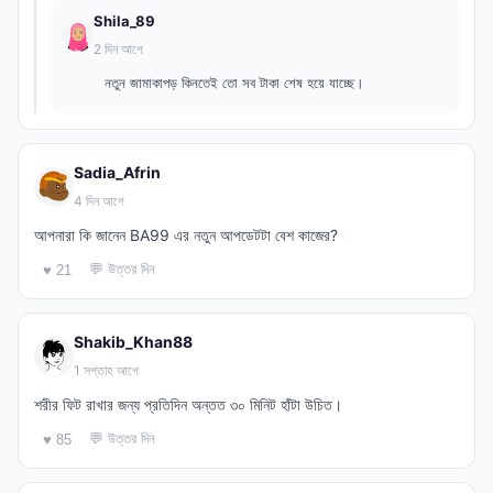
Shila_89
2 দিন আগে
নতুন জামাকাপড় কিনতেই তো সব টাকা শেষ হয়ে যাচ্ছে।
Sadia_Afrin
4 দিন আগে
আপনারা কি জানেন BA99 এর নতুন আপডেটটা বেশ কাজের?
💬 উত্তর দিন
♥ 21
Shakib_Khan88
1 সপ্তাহ আগে
শরীর ফিট রাখার জন্য প্রতিদিন অন্তত ৩০ মিনিট হাঁটা উচিত।
💬 উত্তর দিন
♥ 85