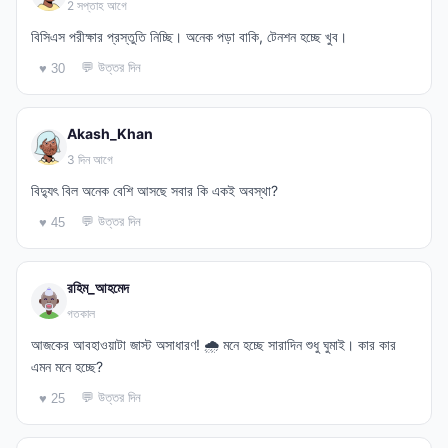
2 সপ্তাহ আগে
বিসিএস পরীক্ষার প্রস্তুতি নিচ্ছি। অনেক পড়া বাকি, টেনশন হচ্ছে খুব।
💬 উত্তর দিন
♥ 30
Akash_Khan
3 দিন আগে
বিদ্যুৎ বিল অনেক বেশি আসছে সবার কি একই অবস্থা?
💬 উত্তর দিন
♥ 45
রহিম_আহমেদ
গতকাল
আজকের আবহাওয়াটা জাস্ট অসাধারণ! 🌧️ মনে হচ্ছে সারাদিন শুধু ঘুমাই। কার কার
এমন মনে হচ্ছে?
💬 উত্তর দিন
♥ 25