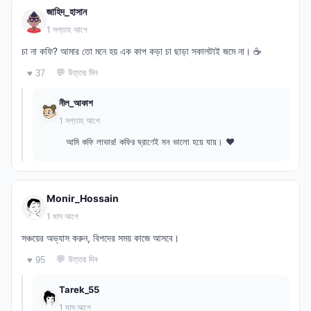
জাহিদ_হাসান
1 সপ্তাহ আগে
চা না কফি? আমার তো মনে হয় এক কাপ কড়া চা ছাড়া সকালটাই জমে না। ☕
💬 উত্তর দিন
♥ 37
নীল_আকাশ
1 সপ্তাহ আগে
আমি কফি লাভার! কফির ঘ্রাণেই মন ভালো হয়ে যায়। ❤️
Monir_Hossain
1 মাস আগে
সঞ্চয়ের অভ্যাস করুন, বিপদের সময় কাজে আসবে।
💬 উত্তর দিন
♥ 95
Tarek_55
1 মাস আগে