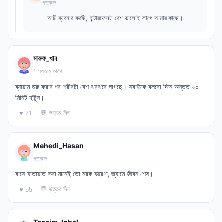
গতকাল
আমি ব্যবহার করছি, ইন্টারফেসটা বেশ ভালোই লাগে আমার কাছে।
মারুফ_খান
1 সপ্তাহ আগে
ব্যায়াম শুরু করার পর শরীরটা বেশ ঝরঝরে লাগছে। সবাইকে বলবো দিনে অন্তত ২০
মিনিট হাঁটুন।
💬 উত্তর দিন
♥ 71
Mehedi_Hasan
গতকাল
বাসে যাতায়াত করা মানেই তো নরক যন্ত্রণা, জ্যামে জীবন শেষ।
💬 উত্তর দিন
♥ 55
Tasnim_Iqbal