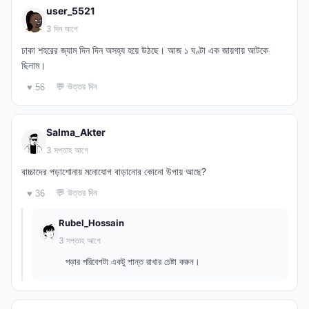
user_5521
3 দিন আগে
ঢাকা শহরের জ্যাম দিন দিন অসহ্য হয়ে উঠছে। আজ ১ ঘণ্টা এক জায়গায় আটকে
ছিলাম।
💬 উত্তর দিন
♥ 56
Salma_Akter
3 সপ্তাহ আগে
বাচ্চাদের পড়াশোনায় মনোযোগ বাড়ানোর কোনো উপায় আছে?
💬 উত্তর দিন
♥ 36
Rubel_Hossain
3 সপ্তাহ আগে
পড়ার পরিবেশটা একটু শান্ত রাখার চেষ্টা করুন।