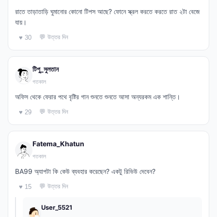
রাতে তাড়াতাড়ি ঘুমানোর কোনো টিপস আছে? ফোনে স্ক্রল করতে করতে রাত ২টা বেজে
যায়।
💬 উত্তর দিন
♥ 30
টিপু_সুলতান
গতকাল
অফিস থেকে ফেরার পথে বৃষ্টির গান শুনতে শুনতে আসা অন্যরকম এক শান্তি।
💬 উত্তর দিন
♥ 29
Fatema_Khatun
গতকাল
BA99 অ্যাপটা কি কেউ ব্যবহার করেছেন? একটু রিভিউ দেবেন?
💬 উত্তর দিন
♥ 15
User_5521