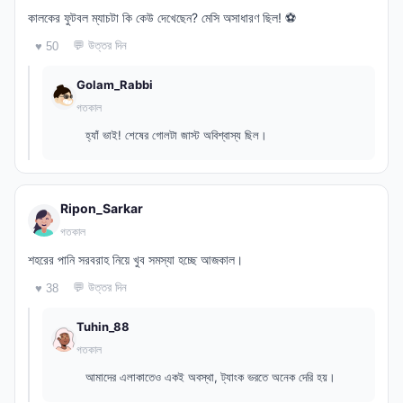
কালকের ফুটবল ম্যাচটা কি কেউ দেখেছেন? মেসি অসাধারণ ছিল! ⚽
💬 উত্তর দিন
♥ 50
Golam_Rabbi
গতকাল
হ্যাঁ ভাই! শেষের গোলটা জাস্ট অবিশ্বাস্য ছিল।
Ripon_Sarkar
গতকাল
শহরের পানি সরবরাহ নিয়ে খুব সমস্যা হচ্ছে আজকাল।
💬 উত্তর দিন
♥ 38
Tuhin_88
গতকাল
আমাদের এলাকাতেও একই অবস্থা, ট্যাংক ভরতে অনেক দেরি হয়।