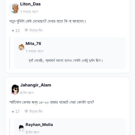
Liton_Das
1 সপ্তাহ আগে
নতুন মুভিটা কেউ দেখেছেন? দেখার মতো কি না জানাবেন।
💬 উত্তর দিন
♥ 13
Mita_76
1 সপ্তাহ আগে
হ্যাঁ দেখেছি, প্রথমার্ধ ভালো হলেও শেষটা একটু দুর্বল ছিল।
Jahangir_Alam
6 দিন আগে
স্মার্টফোন কেনার জন্য ১৫-২০ হাজার বাজেটে সেরা কোনটা হবে?
💬 উত্তর দিন
♥ 17
Rayhan_Molla
6 দিন আগে