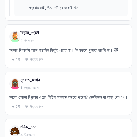
ধন্যবাদ ভাই, উপদেশটি খুব দরকারী ছিল।
বিড়াল_প্রেমী
2 দিন আগে
আমার বিড়ালটা আজ সারাদিন কিছুই খাচ্ছে না। কি করবো বুঝতে পারছি না। 😿
💬 উত্তর দিন
♥ 16
নুসরাত_জাহান
1 সপ্তাহ আগে
ভালো কোনো থ্রিলার ওয়েব সিরিজ সাজেস্ট করতে পারেন? নেটফ্লিক্স বা অন্য কোথাও।
💬 উত্তর দিন
♥ 25
মনিকা_১০১
4 দিন আগে