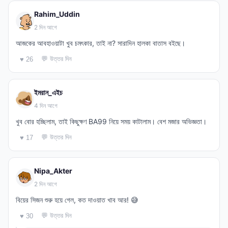
Rahim_Uddin
2 দিন আগে
আজকের আবহাওয়াটা খুব চমৎকার, তাই না? সারাদিন হালকা বাতাস বইছে।
💬 উত্তর দিন
♥ 26
ইমরান_এইচ
4 দিন আগে
খুব বোর হচ্ছিলাম, তাই কিছুক্ষণ BA99 নিয়ে সময় কাটালাম। বেশ মজার অভিজ্ঞতা।
💬 উত্তর দিন
♥ 17
Nipa_Akter
2 দিন আগে
বিয়ের সিজন শুরু হয়ে গেল, কত দাওয়াত খাব আর! 😅
💬 উত্তর দিন
♥ 30