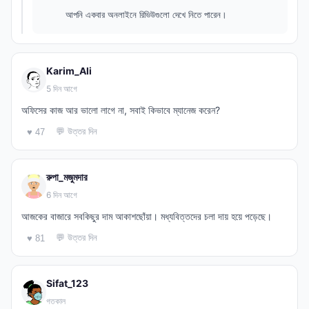
আপনি একবার অনলাইনে রিভিউগুলো দেখে নিতে পারেন।
Karim_Ali
5 দিন আগে
অফিসের কাজ আর ভালো লাগে না, সবাই কিভাবে ম্যানেজ করেন?
💬 উত্তর দিন
♥ 47
রুপা_মজুমদার
6 দিন আগে
আজকের বাজারে সবকিছুর দাম আকাশছোঁয়া। মধ্যবিত্তদের চলা দায় হয়ে পড়েছে।
💬 উত্তর দিন
♥ 81
Sifat_123
গতকাল