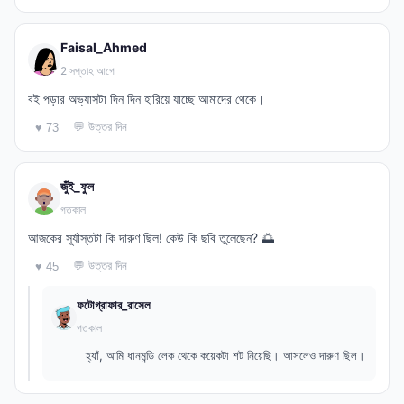
Faisal_Ahmed
2 সপ্তাহ আগে
বই পড়ার অভ্যাসটা দিন দিন হারিয়ে যাচ্ছে আমাদের থেকে।
💬 উত্তর দিন
♥ 73
জুঁই_ফুল
গতকাল
আজকের সূর্যাস্তটা কি দারুণ ছিল! কেউ কি ছবি তুলেছেন? 🌅
💬 উত্তর দিন
♥ 45
ফটোগ্রাফার_রাসেল
গতকাল
হ্যাঁ, আমি ধানমন্ডি লেক থেকে কয়েকটা শট নিয়েছি। আসলেও দারুণ ছিল।