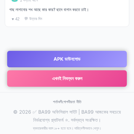
2 সপ্তাহ আগে
গাছ লাগানোর শখ আছে কার কার? ছাদে বাগান করতে চাই।
💬 উত্তর দিন
♥ 42
APK ডাউনলোড
এখনই নিবন্ধন করুন
শর্তাবলী
গোপনীয়তা নীতি
© 2026 ✅ BA99 অফিসিয়াল সাইট | BA99 আজকের সবচেয়ে
নির্ভরযোগ্য প্ল্যাটফর্ম ⭐. সর্বস্বত্ব সংরক্ষিত।
ব্যবহারকারীর বয়স ১৮+ হতে হবে। দায়িত্বশীলভাবে খেলুন।