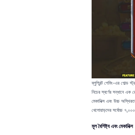
ব্লুপ্রিন্ট গেমিং-এর গোল
নিচের স্বর্ণের সন্ধানে এক 
মেকানিক্স এবং উচ্চ অস্থি
খেলোয়াড়দের সর্বোচ্চ ৭,০
মূল বৈশিষ্ট্য এবং মেকানিক্স