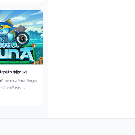
স্তারিত পর্যালোচনা
 চমৎকার এশিয়ান-থিমযুক্ত
ি। এই গেমটি ৫x৩...