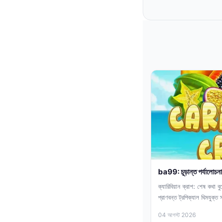
ba99: চূড়ান্ত পর্যালোচনা
ক্যারিবিয়ান ক্রাশ: শেষ কথা ব
প্রাণবন্ত ট্রপিক্যাল থিমযুক্ত 
সৈকতের আবহ...
04 আগস্ট 2026