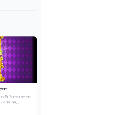
ভাবনা
 রাজকীয় বিনোদনের এক নতুন
 গেম 'কিং অফ...