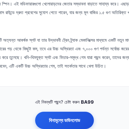
েস স্পিন। এই মডিফায়ারগুলো খেলোয়াড়দের জেতার সম্ভাবনা বাড়াতে সাহায্য করে। এছাড়
োনাস রাউন্ডে দ্রুত প্রবেশের সুযোগ পেতে পারেন, যার জন্য মূল বাজির ১.৫ গুণ অতিরিক্
কটি অত্যন্ত আকর্ষক স্লট যা তার উদ্ভাবনী ট্রেন ট্র্যাক মেকানিক্সের মাধ্যমে একটি নতু
 গড় থেকে কিছুটা কম, তবে এর উচ্চ অস্থিরতা এবং ৭,০০০ গুণ পর্যন্ত সর্বোচ্চ জয়ের
য় করে তুলেছে। খনি-থিমযুক্ত স্লট এবং ফিচার-সমৃদ্ধ গেম যারা পছন্দ করেন, তাদের জন্
খবেন, এটি একটি উচ্চ অস্থিরতার গেম, তাই সতর্কতার সাথে খেলা উচিত।
এই নিবন্ধটি পছন্দ? চেষ্টা করুন
BA99
বিনামূল্যে ডাউনলোড