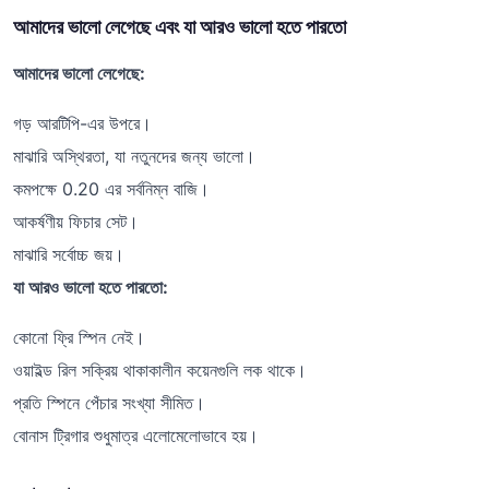
আমাদের ভালো লেগেছে এবং যা আরও ভালো হতে পারতো
আমাদের ভালো লেগেছে:
গড় আরটিপি-এর উপরে।
মাঝারি অস্থিরতা, যা নতুনদের জন্য ভালো।
কমপক্ষে 0.20 এর সর্বনিম্ন বাজি।
আকর্ষণীয় ফিচার সেট।
মাঝারি সর্বোচ্চ জয়।
যা আরও ভালো হতে পারতো:
কোনো ফ্রি স্পিন নেই।
ওয়াইল্ড রিল সক্রিয় থাকাকালীন কয়েনগুলি লক থাকে।
প্রতি স্পিনে পেঁচার সংখ্যা সীমিত।
বোনাস ট্রিগার শুধুমাত্র এলোমেলোভাবে হয়।