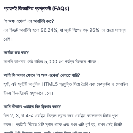
প্রায়শই জিজ্ঞাসিত প্রশ্নাবলী (FAQs)
‘ল অফ এথেনা’ এর আরটিপি কত?
এর ডিফল্ট আরটিপি হলো 96.24%, যা স্লট শিল্পের গড় 96% এর চেয়ে সামান্য
বেশি।
সর্বোচ্চ জয় কত?
আপনি আপনার মোট বাজির 5,000 গুণ পর্যন্ত জিততে পারেন।
আমি কি আমার ফোনে ‘ল অফ এথেনা’ খেলতে পারি?
হ্যাঁ, এই স্লটটি আধুনিক HTML5 প্রযুক্তি দিয়ে তৈরি এবং ডেস্কটপ ও মোবাইল
উভয় ডিভাইসেই মসৃণভাবে চলে।
আমি কীভাবে ওয়াইল্ড রিল ট্রিগার করব?
রিল 2, 3, বা 4-এ ওয়াইল্ড সিম্বল ল্যান্ড করে ওয়াইল্ড কালেকশন মিটার পূরণ
করুন। প্রতিটি মিটারে 2টি স্থান থাকে এবং যখন এটি পূর্ণ হয়, তখন সেই রিলটি