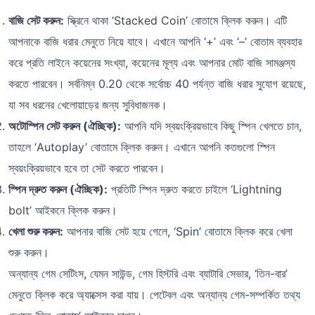
বাজি সেট করুন:
স্ক্রিনে থাকা ‘Stacked Coin’ বোতামে ক্লিক করুন। এটি
আপনাকে বাজি ধরার মেনুতে নিয়ে যাবে। এখানে আপনি ‘+’ এবং ‘–’ বোতাম ব্যবহার
করে প্রতি লাইনে কয়েনের সংখ্যা, কয়েনের মূল্য এবং আপনার মোট বাজি সামঞ্জস্য
করতে পারবেন। সর্বনিম্ন 0.20 থেকে সর্বোচ্চ 40 পর্যন্ত বাজি ধরার সুযোগ রয়েছে,
যা সব ধরনের খেলোয়াড়ের জন্য সুবিধাজনক।
অটোস্পিন সেট করুন (ঐচ্ছিক):
আপনি যদি স্বয়ংক্রিয়ভাবে কিছু স্পিন খেলতে চান,
তাহলে ‘Autoplay’ বোতামে ক্লিক করুন। এখানে আপনি কতগুলো স্পিন
স্বয়ংক্রিয়ভাবে হবে তা সেট করতে পারবেন।
স্পিন দ্রুত করুন (ঐচ্ছিক):
প্রতিটি স্পিন দ্রুত করতে চাইলে ‘Lightning
bolt’ আইকনে ক্লিক করুন।
খেলা শুরু করুন:
আপনার বাজি সেট হয়ে গেলে, ‘Spin’ বোতামে ক্লিক করে খেলা
শুরু করুন।
অন্যান্য গেম সেটিংস, যেমন সাউন্ড, গেম হিস্টরি এবং ব্যাটারি সেভার, ‘তিন-বার’
মেনুতে ক্লিক করে অ্যাক্সেস করা যায়। পেটেবল এবং অন্যান্য গেম-সম্পর্কিত তথ্য