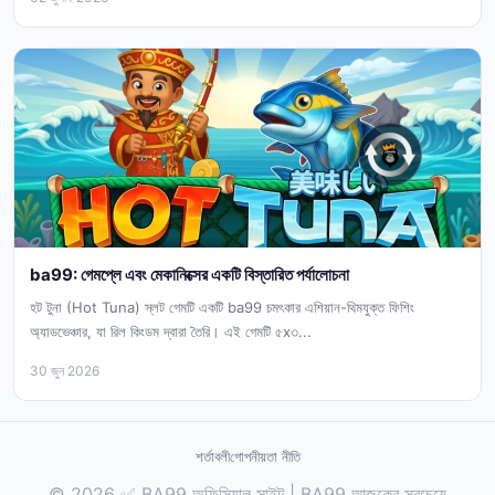
ba99: গেমপ্লে এবং মেকানিক্সের একটি বিস্তারিত পর্যালোচনা
হট টুনা (Hot Tuna) স্লট গেমটি একটি ba99 চমৎকার এশিয়ান-থিমযুক্ত ফিশিং
অ্যাডভেঞ্চার, যা রিল কিংডম দ্বারা তৈরি। এই গেমটি ৫x৩...
30 জুন 2026
শর্তাবলী
গোপনীয়তা নীতি
© 2026 ✅ BA99 অফিসিয়াল সাইট | BA99 আজকের সবচেয়ে